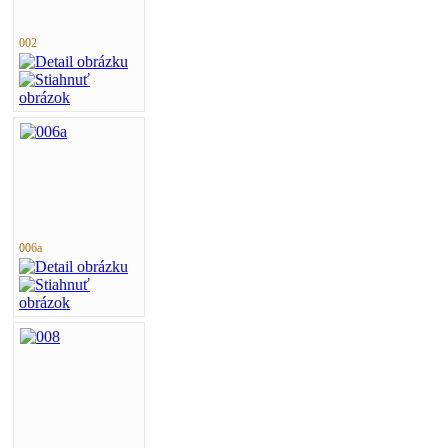
002
006a