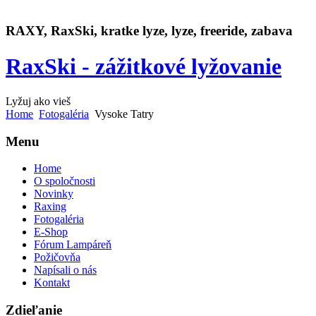
RAXY, RaxSki, kratke lyze, lyze, freeride, zabava
RaxSki - zážitkové lyžovanie
Lyžuj ako vieš
Home
Fotogaléria
Vysoke Tatry
Menu
Home
O spoločnosti
Novinky
Raxing
Fotogaléria
E-Shop
Fórum Lampáreň
Požičovňa
Napísali o nás
Kontakt
Zdieľanie