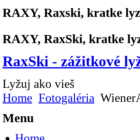
RAXY, Raxski, kratke ly
RAXY, RaxSki, kratke lyze
RaxSki - zážitkové ly
Lyžuj ako vieš
Home
Fotogaléria
WienerA
Menu
Home