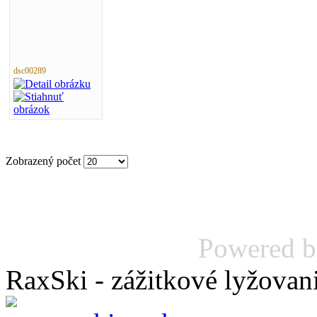
dsc00289
Zobrazený počet
Powered 
RaxSki - zážitkové lyžovan